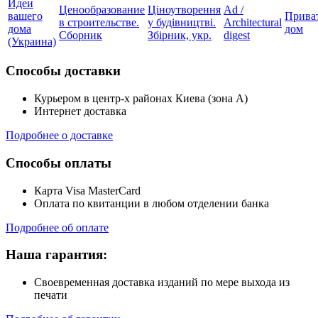
Идеи
Ценообразование
Ціноутворення
Ad /
вашего
Прива
в строительстве.
у будівництві.
Architectural
дома
дом
Сборник
Збірник, укр.
digest
(Украина)
Способы доставки
Курьером в центр-х районах Киева (зона А)
Интернет доставка
Подробнее о доставке
Способы оплаты
Карта Visa MasterCard
Оплата по квитанции в любом отделении банка
Подробнее об оплате
Наша гарантия:
Своевременная доставка изданий по мере выхода из
печати