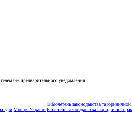
телем без предварительного уведомления
ратури
Міліція України
Бюлетень законодавства і юридичної пра