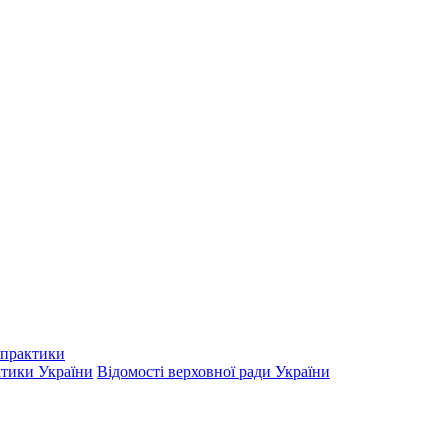
ктики України
Відомості верховної ради України