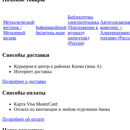
Библиотечка
Металлический
электротехника
Автогазозапр
вестник /
Інформаційний
(Приложение к
комплекс +
Металевий
бюлетень нкре
журналу
Альтернативн
вісник
энергетик)
топливо (Росс
(Россия)
Способы доставки
Курьером в центр-х районах Киева (зона А)
Интернет доставка
Подробнее о доставке
Способы оплаты
Карта Visa MasterCard
Оплата по квитанции в любом отделении банка
Подробнее об оплате