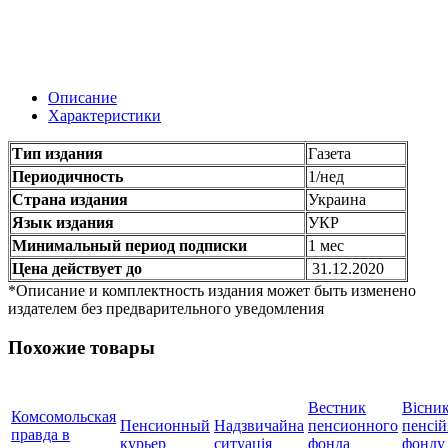
Описание
Характеристики
Тип издания
Газета
Периодичность
1/нед
Страна издания
Украина
Язык издания
УКР
Минимальный период подписки
1 мес
Цена действует до
31.12.2020
*Описание и комплектность издания может быть изменено
издателем без предварительного уведомления
Похожие товары
Вестник
Вісни
Комсомольская
Пенсионный
Надзвичайна
пенсионного
пенсі
правда в
курьер
ситуація
фонда
фонду