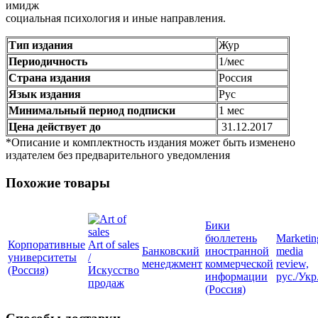
имидж
социальная психология и иные направления.
Тип издания
Жур
Периодичность
1/мес
Страна издания
Россия
Язык издания
Рус
Минимальный период подписки
1 мес
Цена действует до
31.12.2017
*Описание и комплектность издания может быть изменено
издателем без предварительного уведомления
Похожие товары
Бики
бюллетень
Marketin
Корпоративные
Art of sales
Банковский
иностранной
media
университеты
/
менеджмент
коммерческой
review,
(Россия)
Искусство
информации
рус./Укр
продаж
(Россия)