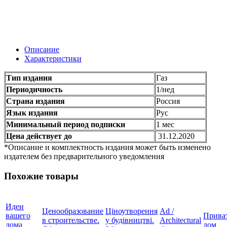
Описание
Характеристики
Тип издания
Газ
Периодичность
1/нед
Страна издания
Россия
Язык издания
Рус
Минимальный период подписки
1 мес
Цена действует до
31.12.2020
*Описание и комплектность издания может быть изменено
издателем без предварительного уведомления
Похожие товары
Идеи
Ценообразование
Ціноутворення
Ad /
вашего
Прива
в строительстве.
у будівництві.
Architectural
дома
дом