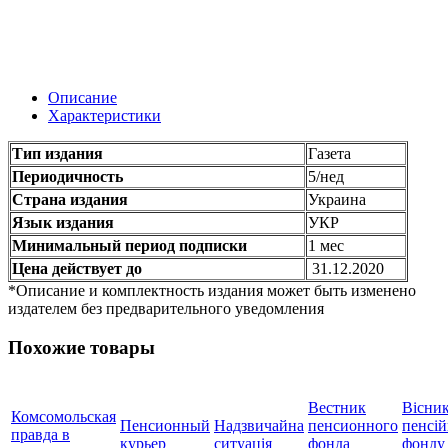
Описание
Характеристики
Тип издания
Газета
Периодичность
5/нед
Страна издания
Украина
Язык издания
УКР
Минимальный период подписки
1 мес
Цена действует до
31.12.2020
*Описание и комплектность издания может быть изменено
издателем без предварительного уведомления
Похожие товары
Вестник
Вісни
Комсомольская
Пенсионный
Надзвичайна
пенсионного
пенсі
правда в
курьер
ситуація
фонда
фонду