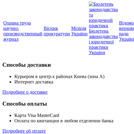
Охрана труда
Відомо
научно-
Вісник
Міліція
верхов
Бюлетень
производственный
прокуратури
України
ради
законодавства
журнал
Україн
і юридичної
практики
України
Способы доставки
Курьером в центр-х районах Киева (зона А)
Интернет доставка
Подробнее о доставке
Способы оплаты
Карта Visa MasterCard
Оплата по квитанции в любом отделении банка
Подробнее об оплате