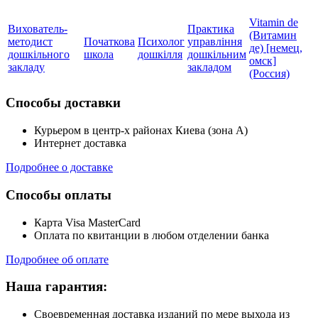
Vitamin de
Вихователь-
Практика
(Витамин
методист
Початкова
Психолог
управління
де) [немец,
дошкільного
школа
дошкілля
дошкільним
омск]
закладу
закладом
(Россия)
Способы доставки
Курьером в центр-х районах Киева (зона А)
Интернет доставка
Подробнее о доставке
Способы оплаты
Карта Visa MasterCard
Оплата по квитанции в любом отделении банка
Подробнее об оплате
Наша гарантия:
Своевременная доставка изданий по мере выхода из