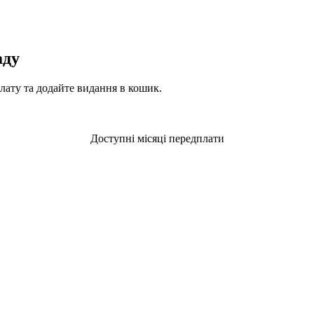
аду
плату та додайте видання в кошик.
Доступні місяці передплати