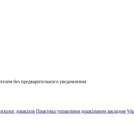
телем без предварительного уведомления
ихолог дошкілля
Практика управління дошкільним закладом
Vit