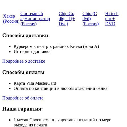
Системный
Chip.Go
Chip (С
Hi-tech
Хакер
администратор
digital (+
dvd)
pro +
(Россия)
(Россия)
Dvd)
(Росcия)
DVD
Способы доставки
Курьером в центр-х районах Киева (зона А)
Интернет доставка
Подробнее о доставке
Способы оплаты
Карта Visa MasterCard
Оплата по квитанции в любом отделении банка
Подробнее об оплате
Наша гарантия:
1 месяц Своевременная доставка изданий по мере
выхода из печати