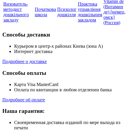
Vitamin de
Вихователь-
Практика
(Витамин
методист
Початкова
Психолог
управління
де) [немец,
дошкільного
школа
дошкілля
дошкільним
омск]
закладу
закладом
(Россия)
Способы доставки
Курьером в центр-х районах Киева (зона А)
Интернет доставка
Подробнее о доставке
Способы оплаты
Карта Visa MasterCard
Оплата по квитанции в любом отделении банка
Подробнее об оплате
Наша гарантия:
Своевременная доставка изданий по мере выхода из
печати