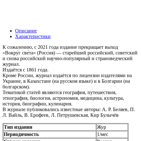
Описание
Характеристики
К сожалению, с 2021 года издание прекращает выход
«Вокру́г све́та» (Россия) — старейший российский, советский
и снова российский научно-популярный и страноведческий
журнал.
Издаётся с 1861 года.
Кроме России, журнал издаётся по лицензии издателями на
Украине, в Казахстане (на русском языке) и в Болгарии (на
болгарском).
Тематикой статей являются география, путешествия,
этнография, биология, астрономия, медицина, культура,
история, биографии, кулинария.
В журнале публиковались известные авторы: А. Р. Беляев, П.
Л. Вайль, В. Ерофеев, Л. Петрушевская, Кир Булычёв
Тип издания
Жур
Периодичность
1/мес