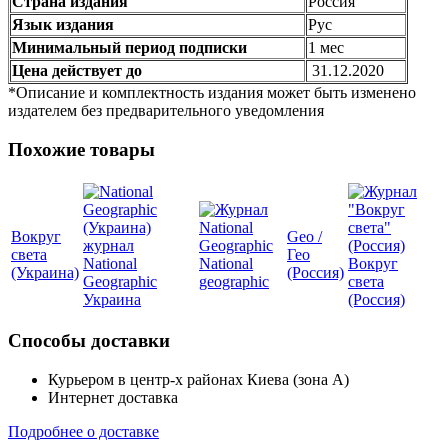
Страна издания
Россия
Язык издания
Рус
Минимальный период подписки
1 мес
Цена действует до
31.12.2020
*Описание и комплектность издания может быть изменено
издателем без предварительного уведомления
Похожие товары
Вокруг
Geo /
света
Гео
National
National
Вокруг
(Украина)
(Россия)
Geographic
geographic
света
Украина
(Россия)
Способы доставки
Курьером в центр-х районах Киева (зона А)
Интернет доставка
Подробнее о доставке