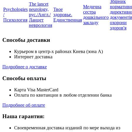
Збірник
The lancet
Медична
нормативн
Psychologies
neurology,
Твое
сестра
директивн
/
рус./Англ./
здоровье.
дошкільного
документів
Психология
Ланцет
Единственная
закладу
охорони
неврология
здоров'я
Способы доставки
Курьером в центр-х районах Киева (зона А)
Интернет доставка
Подробнее о доставке
Способы оплаты
Карта Visa MasterCard
Оплата по квитанции в любом отделении банка
Подробнее об оплате
Наша гарантия:
Своевременная доставка изданий по мере выхода из