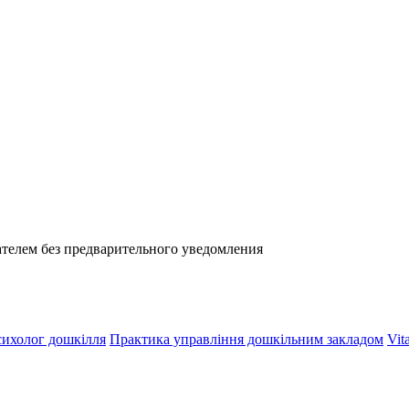
телем без предварительного уведомления
ихолог дошкілля
Практика управління дошкільним закладом
Vit